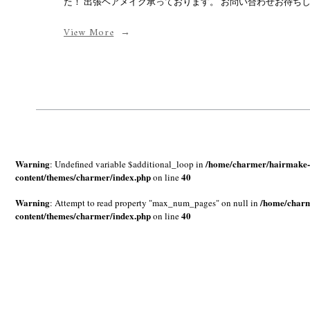
た！ 出張ヘアメイク承っております。 お問い合わせお待ち
View More
Warning
/home/charmer/hairmake-
: Undefined variable $additional_loop in
content/themes/charmer/index.php
40
on line
Warning
/home/charm
: Attempt to read property "max_num_pages" on null in
content/themes/charmer/index.php
40
on line