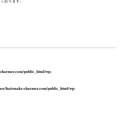
しております。
charmer.com/public_html/wp-
er/hairmake-charmer.com/public_html/wp-