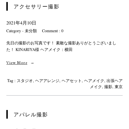
アクセサリー撮影
2021年4月10日
Category -
未分類
Comment : 0
先日の撮影のお写真です！ 素敵な撮影ありがとうございまし
た！ KINARIYA様 ヘアメイク：横田
View More
Tag :
スタジオ
,
ヘアアレンジ
,
ヘアセット
,
ヘアメイク
,
出張ヘア
メイク
,
撮影
,
東京
アパレル撮影