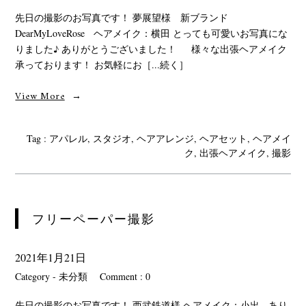
先日の撮影のお写真です！ 夢展望様 新ブランド
DearMyLoveRose ヘアメイク：横田 とっても可愛いお写真にな
りました♪ ありがとうございました！ 様々な出張ヘアメイク
承っております！ お気軽にお［...続く］
View More
Tag :
アパレル
,
スタジオ
,
ヘアアレンジ
,
ヘアセット
,
ヘアメイ
ク
,
出張ヘアメイク
,
撮影
フリーペーパー撮影
2021年1月21日
Category -
未分類
Comment : 0
先日の撮影のお写真です！ 西武鉄道様 ヘアメイク：小出 あり