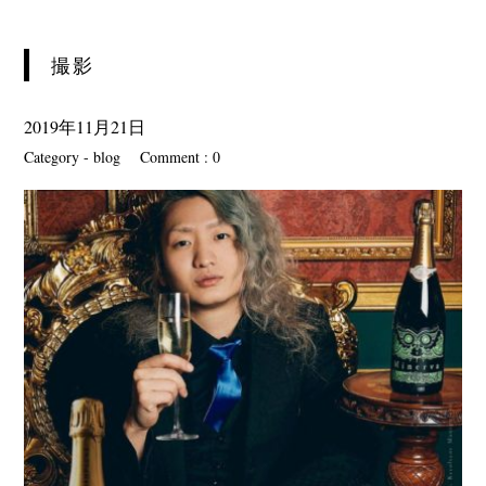
撮影
2019年11月21日
Category -
blog
Comment : 0