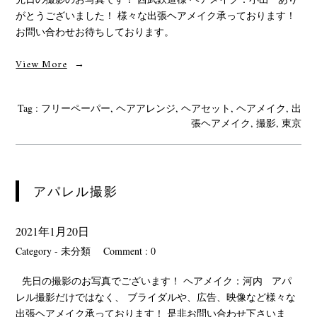
がとうございました！ 様々な出張ヘアメイク承っております！
お問い合わせお待ちしております。
View More
Tag :
フリーペーパー
,
ヘアアレンジ
,
ヘアセット
,
ヘアメイク
,
出
張ヘアメイク
,
撮影
,
東京
アパレル撮影
2021年1月20日
Category -
未分類
Comment : 0
先日の撮影のお写真でございます！ ヘアメイク：河内 アパ
レル撮影だけではなく、 ブライダルや、広告、映像など様々な
出張ヘアメイク承っております！ 是非お問い合わせ下さいま