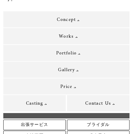
Concept
Works
Portfolio
Gallery
Price
Casting
Contact Us
出張サービス
ブライダル