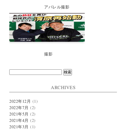
アパレル撮影
撮影
検
索:
ARCHIVES
2022年12月
(1)
2022年7月
(2)
2021年5月
(2)
2021年4月
(2)
2021年3月
(1)