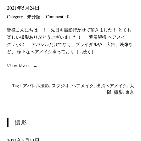
2021年5月24日
Category -
未分類
Comment : 0
皆様こんにちは！！ 先日も撮影行かせて頂きました！ とても
楽しい撮影ありがとうございました！ 夢展望様 ヘアメイ
ク：小出 アパレルだけでなく、ブライダルや、広告、映像な
ど、 様々なヘアメイク承っており［...続く］
View More
Tag :
アパレル撮影
,
スタジオ
,
ヘアメイク
,
出張ヘアメイク
,
大
阪
,
撮影
,
東京
撮影
2021年5月11日