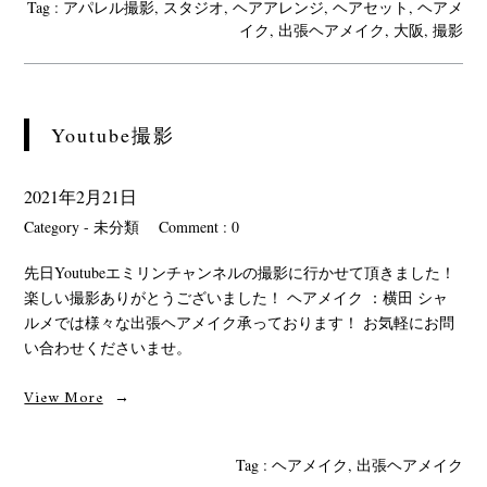
Tag :
アパレル撮影
,
スタジオ
,
ヘアアレンジ
,
ヘアセット
,
ヘアメ
イク
,
出張ヘアメイク
,
大阪
,
撮影
Youtube撮影
2021年2月21日
Category -
未分類
Comment : 0
先日Youtubeエミリンチャンネルの撮影に行かせて頂きました！
楽しい撮影ありがとうございました！ ヘアメイク ：横田 シャ
ルメでは様々な出張ヘアメイク承っております！ お気軽にお問
い合わせくださいませ。
View More
Tag :
ヘアメイク
,
出張ヘアメイク