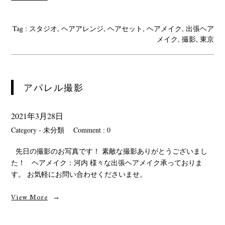
Tag :
スタジオ
,
ヘアアレンジ
,
ヘアセット
,
ヘアメイク
,
出張ヘア
メイク
,
撮影
,
東京
アパレル撮影
2021年3月28日
Category -
未分類
Comment : 0
先日の撮影のお写真です！ 素敵な撮影ありがとうございまし
た！ ヘアメイク：河内 様々な出張ヘアメイク承っておりま
す。 お気軽にお問い合わせくださいませ。
View More