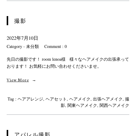
撮影
2022年7月10日
Category -
未分類
Comment : 0
先日の撮影です！ room lenoa様 様々なヘアメイクの出張承って
おります！ お気軽にお問い合わせくださいませ。
View More
Tag :
ヘアアレンジ
,
ヘアセット
,
ヘアメイク
,
出張ヘアメイク
,
撮
影
,
関東ヘアメイク
,
関西ヘアメイク
アパレル撮影