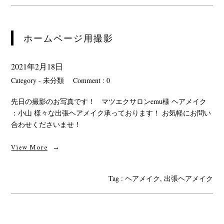
ホームページ用撮影
2021年2月18日
Category -
未分類
Comment : 0
先日の撮影のお写真です！ マツエクサロンemu様 ヘアメイク
：小山 様々な出張ヘアメイク承っております！ お気軽にお問い
合わせくださいませ！
View More
Tag :
ヘアメイク
,
出張ヘアメイク