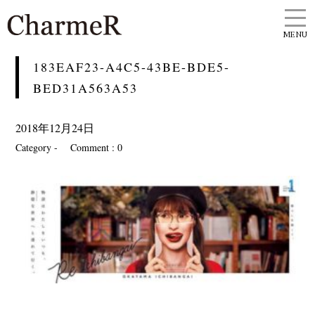
MENU
183EAF23-A4C5-43BE-BDE5-
BED31A563A53
2018年12月24日
Category -
Comment : 0