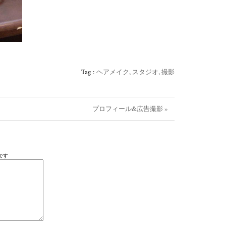
Tag :
‪ヘアメイク
,
スタジオ‬
,
撮影
プロフィール&広告撮影 »
です