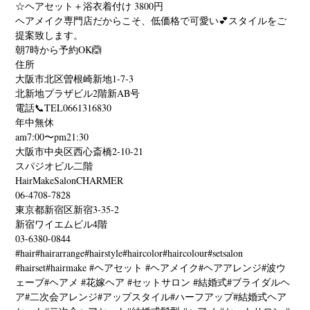
☆ヘアセット＋浴衣着付け 3800円
ヘアメイク専門店だからこそ、低価格で可愛い💕スタイルをご
提案致します。
朝7時から予約OK🙆
住所
大阪市北区曽根崎新地1-7-3
北新地プラザビル2階新AB号
電話📞TEL0661316830
年中無休
am7:00〜pm21:30
大阪市中央区西心斎橋2-10-21
スパジオビル二階
HairMakeSalonCHARMER
06-4708-7828
東京都新宿区新宿3-35-2
新宿ワイエムビル4階
03-6380-0844
#hair#hairarrange#hairstyle#haircolor#haircolour#setsalon
#hairset#hairmake #ヘアセット #ヘアメイク#ヘアアレンジ#波ウ
ェーブ#ヘアメ #花嫁ヘア #セットサロン #結婚式#ブライダルヘ
ア#二次会アレンジ#アップスタイル#ハーフアップ#結婚式ヘア