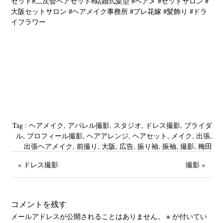
セット#二次会ヘアセット#結婚式髪型 #ヘアメ #セットサロン #
大阪セットサロン #ヘアメイク事務所 #プレ花嫁 #髪飾り #ドラ
イフラワー
Tag :
‪ヘアメイク
,
アパレル撮影
,
スタジオ‬
,
ドレス撮影
,
ブライダ
ル
,
プロフィール撮影
,
ヘアアレンジ
,
ヘアセット
,
メイク
,
出張
,
出張ヘアメイク
,
前撮り
,
大阪
,
広告
,
振り袖
,
振袖
,
撮影
,
梅田
« ドレス撮影
撮影 »
コメントを残す
メールアドレスが公開されることはありません。
※
が付いてい