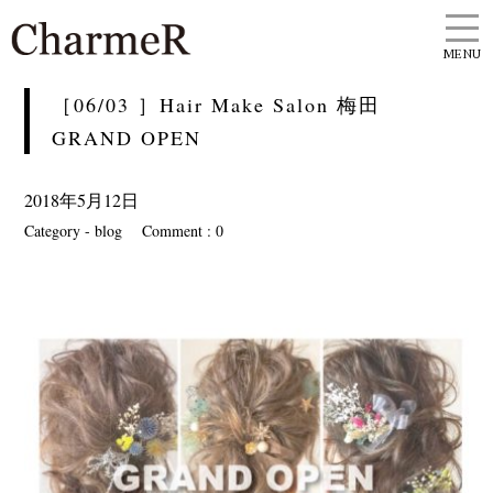
MENU
［06/03 ］Hair Make Salon 梅田
GRAND OPEN
2018年5月12日
Category -
blog
Comment : 0