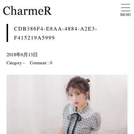
MENU
CDB386F4-E8AA-4884-A2E3-
F415219A5999
2018年6月13日
Category -
Comment : 0