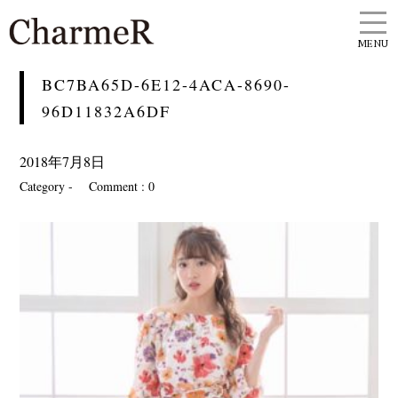
MENU
BC7BA65D-6E12-4ACA-8690-
96D11832A6DF
2018年7月8日
Category -
Comment : 0