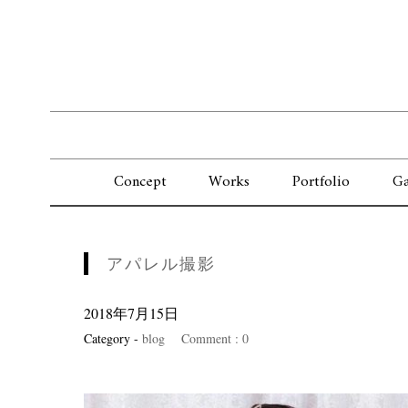
Concept
Works
Portfolio
Ga
アパレル撮影
2018年7月15日
Category -
blog
Comment : 0