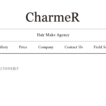
Hair Make Agency
llery
Price
Company
Contact Us
Field S
D15098B5