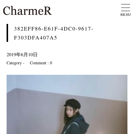
MENU
382EFF86-E61F-4DC0-9617-
F303DFA407A5
2019年6月10日
Category -
Comment : 0