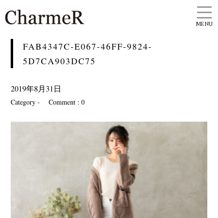
MENU
FAB4347C-E067-46FF-9824-
5D7CA903DC75
2019年8月31日
Category -
Comment : 0