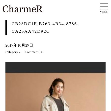
MENU
CB28DC1F-B763-4B34-8786-
CA23AA42D92C
2019年10月29日
Category -
Comment : 0