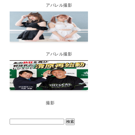
アパレル撮影
アパレル撮影
撮影
検
索: