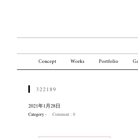
Concept
Works
Portfolio
Ga
322189
2021年1月28日
Category -
Comment : 0