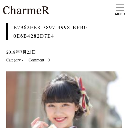
MENU
B7962FB8-7897-4998-BFB0-
0E6B4282D7E4
2018年7月23日
Category -
Comment : 0